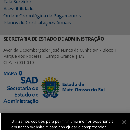
Fala Servidor
Acessibilidade
Ordem Cronológica de Pagamentos
Planos de Contratações Anuais
SECRETARIA DE ESTADO DE ADMINISTRAÇÃO
Avenida Desembargador José Nunes da Cunha s/n - Bloco 1
Parque dos Poderes - Campo Grande | MS
CEP.: 79031-310
MAPA
SETDIG | Secretaria-
Executiva de
Utilizamos cookies para permitir uma melhor experiência
Transformação Digital
em nosso website e para nos ajudar a compreender