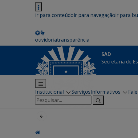
ir para conteúdo
ir para navegação
ir para b
ouvidoria
transparência
SAD
Secretaria de E
Institucional
Serviços
Informativos
Fal
Pesquisar
por: