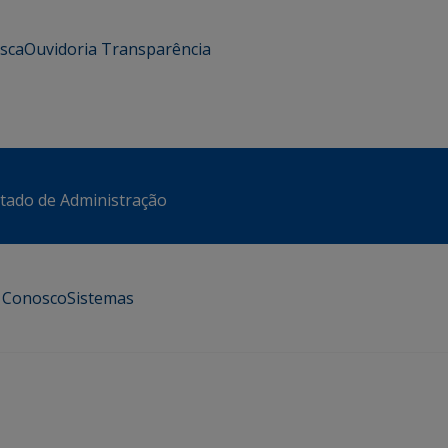
usca
Ouvidoria
Transparência
stado de Administração
e Conosco
Sistemas