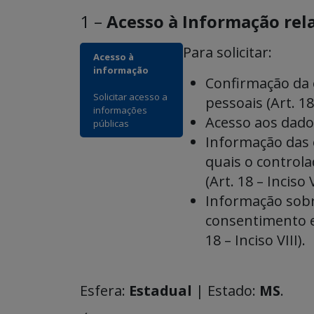
1 –
Acesso à Informação rel
Para solicitar:
Acesso à
informação
Confirmação da 
Solicitar acesso a
pessoais (Art. 18 
informações
Acesso aos dados 
públicas
Informação das 
quais o control
(Art. 18 – Inciso V
Informação sobr
consentimento e
18 – Inciso VIII).
Esfera:
Estadual
| Estado:
MS
.