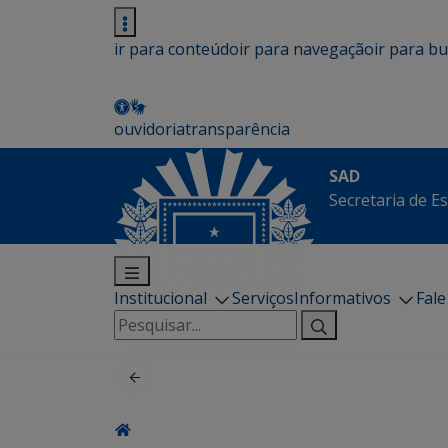
ir para conteúdo
ir para navegação
ir para b
ouvidoria
transparência
SAD
Secretaria de E
Institucional
Serviços
Informativos
Fal
Pesquisar
por: