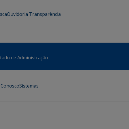
usca
Ouvidoria
Transparência
stado de Administração
e Conosco
Sistemas