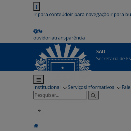
ir para conteúdo
ir para navegação
ir para b
ouvidoria
transparência
SAD
Secretaria de E
Institucional
Serviços
Informativos
Fal
Pesquisar
por: