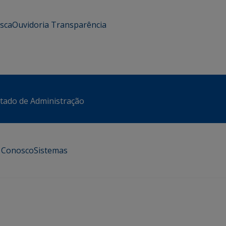
usca
Ouvidoria
Transparência
stado de Administração
e Conosco
Sistemas