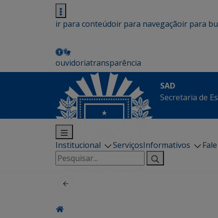
ir para conteúdo
ir para navegação
ir para b
ouvidoria
transparência
SAD
Secretaria de E
Institucional
Serviços
Informativos
Fal
Pesquisar
por: