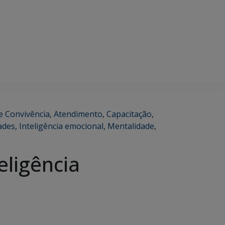
e Convivência
,
Atendimento
,
Capacitação
,
ades
,
Inteligência emocional
,
Mentalidade
,
eligência