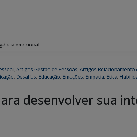
igência emocional
essoal
,
Artigos Gestão de Pessoas
,
Artigos Relacionamento 
cação
,
Desafios
,
Educação
,
Emoções
,
Empatia
,
Ética
,
Habilid
ara desenvolver sua int