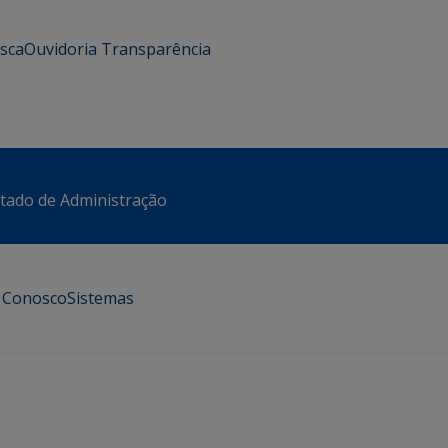
usca
Ouvidoria
Transparência
stado de Administração
e Conosco
Sistemas