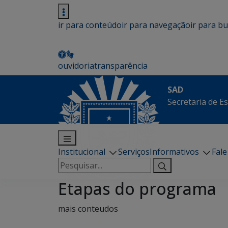
ir para conteúdo
ir para navegação
ir para b
ouvidoria
transparência
SAD
Secretaria de E
Institucional
Serviços
Informativos
Fal
Pesquisar
por:
Etapas do programa
mais conteudos