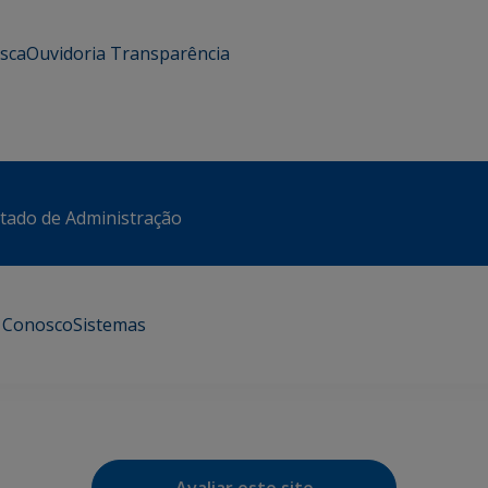
usca
Ouvidoria
Transparência
stado de Administração
e Conosco
Sistemas