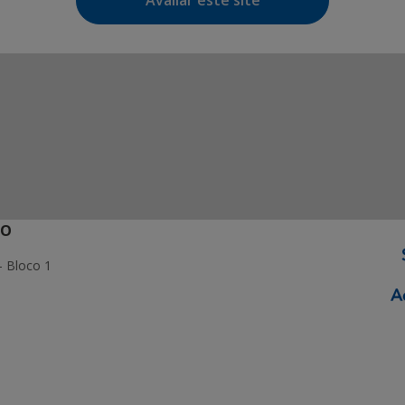
Avaliar este site
ÃO
- Bloco 1
ormação Digital