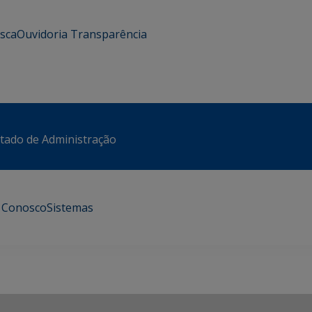
usca
Ouvidoria
Transparência
stado de Administração
e Conosco
Sistemas