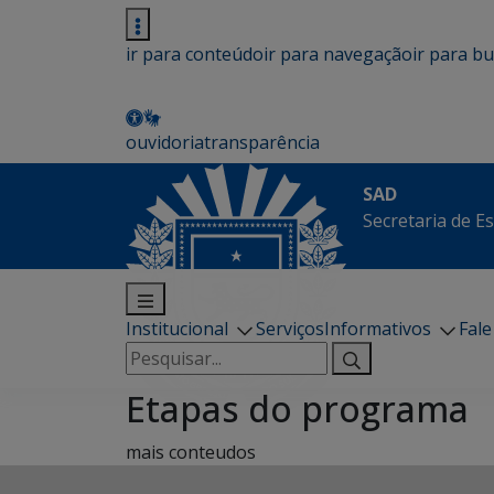
ir para conteúdo
ir para navegação
ir para b
ouvidoria
transparência
SAD
Secretaria de E
Institucional
Serviços
Informativos
Fal
Pesquisar
por:
Etapas do programa
mais conteudos