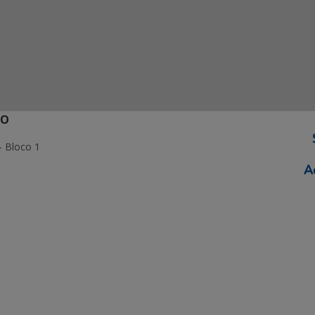
ÃO
- Bloco 1
ormação Digital