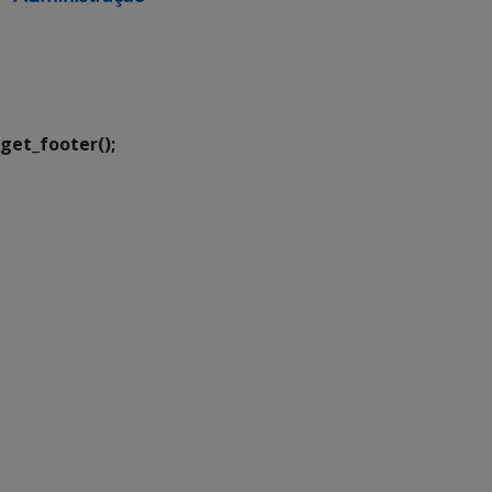
SETDIG | Secretaria-
Executiva de
Transformação Digital
get_footer();