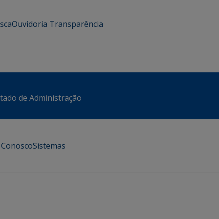
usca
Ouvidoria
Transparência
stado de Administração
e Conosco
Sistemas