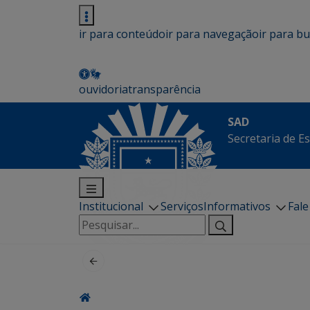
ir para conteúdo
ir para navegação
ir para b
ouvidoria
transparência
SAD
Secretaria de E
Institucional
Serviços
Informativos
Fal
Pesquisar
por: