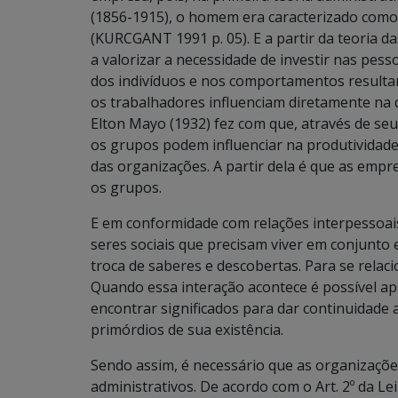
(1856-1915), o homem era caracterizado co
(KURCGANT 1991 p. 05). E a partir da teoria d
a valorizar a necessidade de investir nas pes
dos indivíduos e nos comportamentos resultan
os trabalhadores influenciam diretamente na
Elton Mayo (1932) fez com que, através de s
os grupos podem influenciar na produtivida
das organizações. A partir dela é que as em
os grupos.
E em conformidade com relações interpessoai
seres sociais que precisam viver em conjunto
troca de saberes e descobertas. Para se relac
Quando essa interação acontece é possível apr
encontrar significados para dar continuidade 
primórdios de sua existência.
Sendo assim, é necessário que as organizaçõ
administrativos. De acordo com o Art. 2º da Le