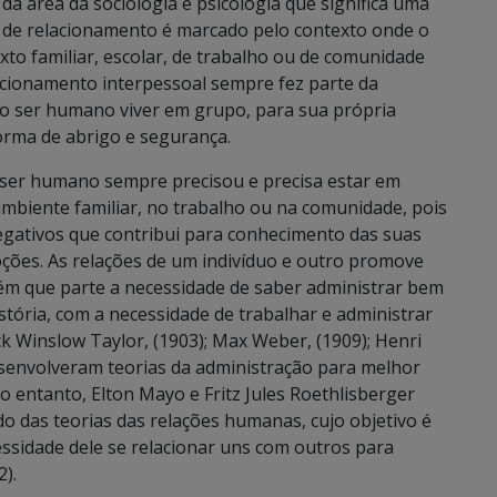
a área da sociologia e psicologia que significa uma
o de relacionamento é marcado pelo contexto onde o
xto familiar, escolar, de trabalho ou de comunidade
lacionamento interpessoal sempre fez parte da
o ser humano viver em grupo, para sua própria
orma de abrigo e segurança.
 ser humano sempre precisou e precisa estar em
mbiente familiar, no trabalho ou na comunidade, pois
egativos que contribui para conhecimento das suas
oções. As relações de um indivíduo e outro promove
ém que parte a necessidade de saber administrar bem
stória, com a necessidade de trabalhar e administrar
k Winslow Taylor, (1903); Max Weber, (1909); Henri
desenvolveram teorias da administração para melhor
o entanto, Elton Mayo e Fritz Jules Roethlisberger
 das teorias das relações humanas, cujo objetivo é
essidade dele se relacionar uns com outros para
).