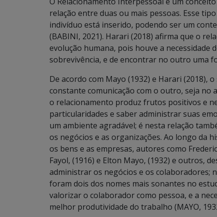
O Relacionamento Interpessoal é um conceito d
relação entre duas ou mais pessoas. Esse tip
indivíduo está inserido, podendo ser um conte
(BABINI, 2021). Harari (2018) afirma que o re
evolução humana, pois houve a necessidade d
sobrevivência, e de encontrar no outro uma f
De acordo com Mayo (1932) e Harari (2018), o
constante comunicação com o outro, seja no a
o relacionamento produz frutos positivos e n
particularidades e saber administrar suas em
um ambiente agradável; é nesta relação tamb
os negócios e as organizações. Ao longo da hi
os bens e as empresas, autores como Frederic
Fayol, (1916) e Elton Mayo, (1932) e outros, 
administrar os negócios e os colaboradores; n
foram dois dos nomes mais sonantes no estudo
valorizar o colaborador como pessoa, e a nec
melhor produtividade do trabalho (MAYO, 1932