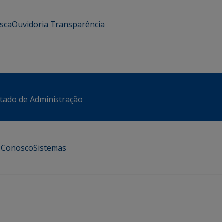
usca
Ouvidoria
Transparência
stado de Administração
e Conosco
Sistemas