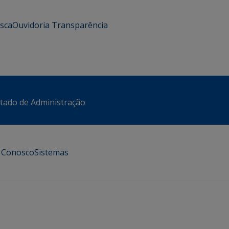
usca
Ouvidoria
Transparência
stado de Administração
e Conosco
Sistemas