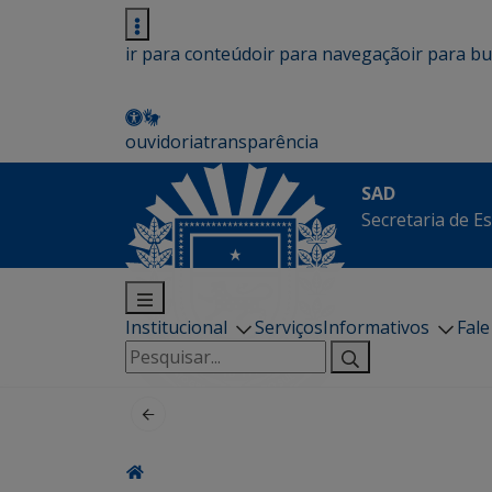
ir para conteúdo
ir para navegação
ir para b
ouvidoria
transparência
SAD
Secretaria de E
Institucional
Serviços
Informativos
Fal
Pesquisar
por: