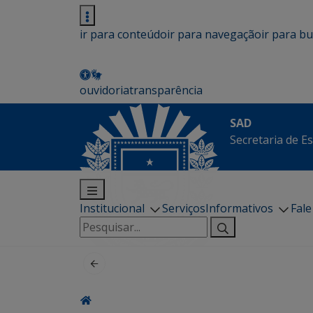
ir para conteúdo
ir para navegação
ir para b
ouvidoria
transparência
SAD
Secretaria de E
Institucional
Serviços
Informativos
Fal
Pesquisar
por: