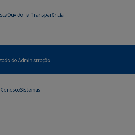
usca
Ouvidoria
Transparência
stado de Administração
e Conosco
Sistemas