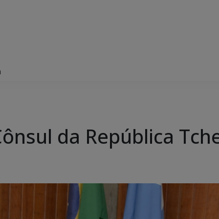
a
 Cônsul da República Tch