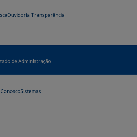
usca
Ouvidoria
Transparência
stado de Administração
e Conosco
Sistemas