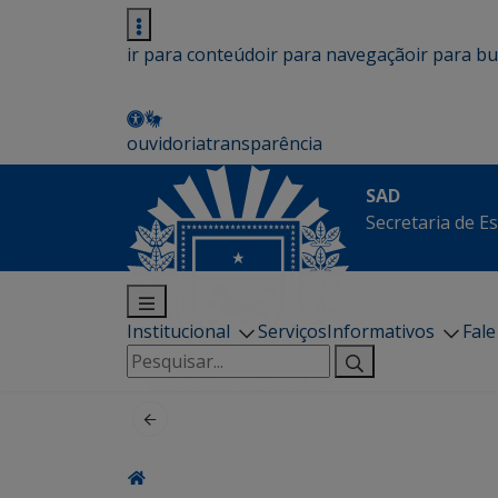
ir para conteúdo
ir para navegação
ir para b
ouvidoria
transparência
SAD
Secretaria de E
Institucional
Serviços
Informativos
Fal
Pesquisar
por: