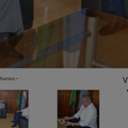
V
Nantes •