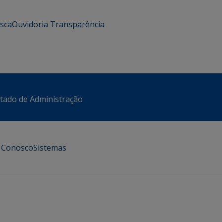
usca
Ouvidoria
Transparência
stado de Administração
e Conosco
Sistemas