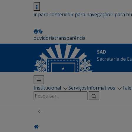
ir para conteúdo
ir para navegação
ir para b
ouvidoria
transparência
SAD
Secretaria de E
Institucional
Serviços
Informativos
Fal
Pesquisar
por: