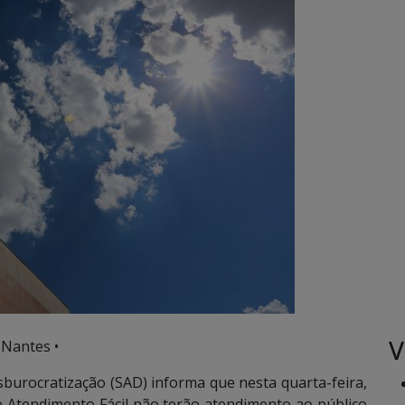
V
 Nantes •
sburocratização (SAD) informa que nesta quarta-feira,
de Atendimento Fácil não terão atendimento ao público