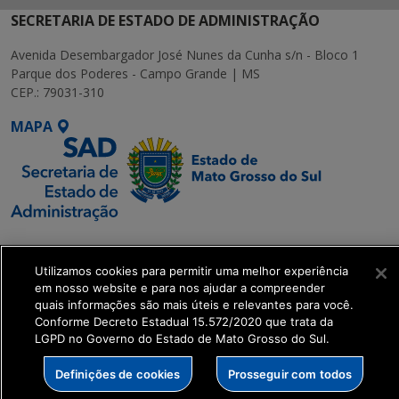
SECRETARIA DE ESTADO DE ADMINISTRAÇÃO
Avenida Desembargador José Nunes da Cunha s/n - Bloco 1
Parque dos Poderes - Campo Grande | MS
CEP.: 79031-310
MAPA
SETDIG | Secretaria-
Executiva de
Utilizamos cookies para permitir uma melhor experiência
Transformação Digital
em nosso website e para nos ajudar a compreender
quais informações são mais úteis e relevantes para você.
Conforme Decreto Estadual 15.572/2020 que trata da
get_footer();
LGPD no Governo do Estado de Mato Grosso do Sul.
Definições de cookies
Prosseguir com todos