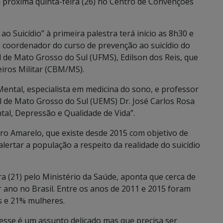
 próxima quinta-feira (26) no Centro de Convenções
Suicídio” à primeira palestra terá início as 8h30 e
e coordenador do curso de prevenção ao suicídio do
l de Mato Grosso do Sul (UFMS), Edilson dos Reis, que
iros Militar (CBM/MS).
ental, especialista em medicina do sono, e professor
l de Mato Grosso do Sul (UEMS) Dr. José Carlos Rosa
tal, Depressão e Qualidade de Vida”.
ro Amarelo, que existe desde 2015 com objetivo de
alertar a população a respeito da realidade do suicídio
ra (21) pelo Ministério da Saúde, aponta que cerca de
 ano no Brasil. Entre os anos de 2011 e 2015 foram
s e 21% mulheres.
, esse é um assunto delicado mas que precisa ser