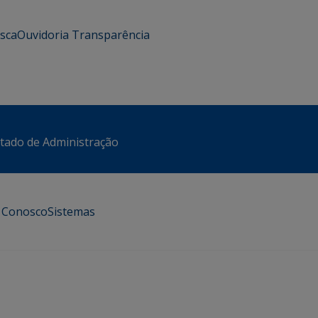
usca
Ouvidoria
Transparência
stado de Administração
e Conosco
Sistemas