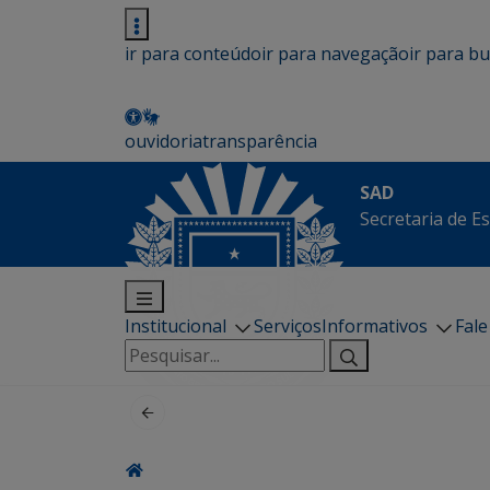
ir para conteúdo
ir para navegação
ir para b
ouvidoria
transparência
SAD
Secretaria de E
Institucional
Serviços
Informativos
Fal
Pesquisar
por: