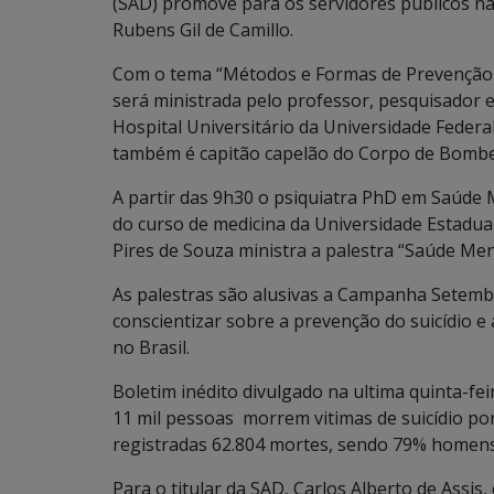
(SAD) promove para os servidores públicos na
Rubens Gil de Camillo.
Com o tema “Métodos e Formas de Prevenção ao 
será ministrada pelo professor, pesquisador 
Hospital Universitário da Universidade Federa
também é capitão capelão do Corpo de Bombe
A partir das 9h30 o psiquiatra PhD em Saúde M
do curso de medicina da Universidade Estadua
Pires de Souza ministra a palestra “Saúde Men
As palestras são alusivas a Campanha Setemb
conscientizar sobre a prevenção do suicídio e 
no Brasil.
Boletim inédito divulgado na ultima quinta-fei
11 mil pessoas morrem vitimas de suicídio por
registradas 62.804 mortes, sendo 79% homen
Para o titular da SAD, Carlos Alberto de Assis