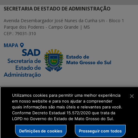
SECRETARIA DE ESTADO DE ADMINISTRAÇÃO
Avenida Desembargador José Nunes da Cunha s/n - Bloco 1
Parque dos Poderes - Campo Grande | MS
CEP.: 79031-310
MAPA
SETDIG | Secretaria-
Executiva de
Utilizamos cookies para permitir uma melhor experiência
Transformação Digital
em nosso website e para nos ajudar a compreender
quais informações são mais úteis e relevantes para você.
Conforme Decreto Estadual 15.572/2020 que trata da
get_footer();
LGPD no Governo do Estado de Mato Grosso do Sul.
Definições de cookies
Prosseguir com todos