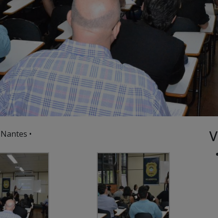
V
 Nantes •