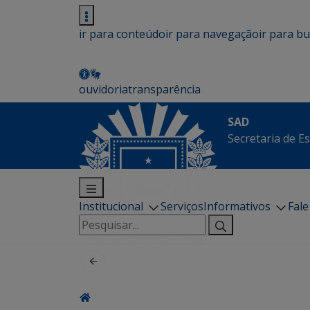
ir para conteúdo
ir para navegação
ir para b
ouvidoria
transparência
SAD
Secretaria de E
Institucional
Serviços
Informativos
Fal
Pesquisar
por: