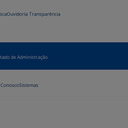
usca
Ouvidoria
Transparência
stado de Administração
e Conosco
Sistemas