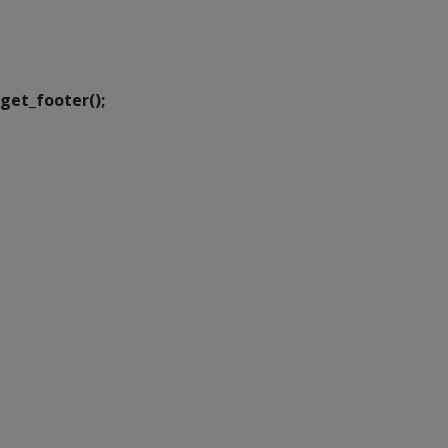
Executiva de
Transformação Digital
get_footer();