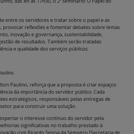
 junho, das 8h às 17h30, o 2º seminário: O Papel do
 entre os servidores e tratar sobre o papel e as
, provocar reflexões e fomentar debates sobre temas
to, inovação e governança, sustentabilidade,
 gestão de resultados. Também serão tratadas
ência e qualidade dos serviços públicos.
aulino.
lton Paulino, reforça que a proposta é criar espaços
iência da importância do servidor público. Cada
tes estratégicos, responsáveis pelas entregas de
 setor para construir uma solução.
spertar o interesse contínuo do servidor pela
elhorias significativas no trabalho prestado à
novação com Ricardo Senna da Semagro [Secretaria de