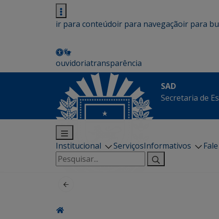
ir para conteúdo
ir para navegação
ir para b
ouvidoria
transparência
SAD
Secretaria de E
Institucional
Serviços
Informativos
Fal
Pesquisar
por: