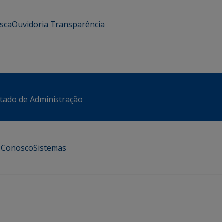
usca
Ouvidoria
Transparência
stado de Administração
e Conosco
Sistemas