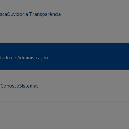
usca
Ouvidoria
Transparência
stado de Administração
e Conosco
Sistemas