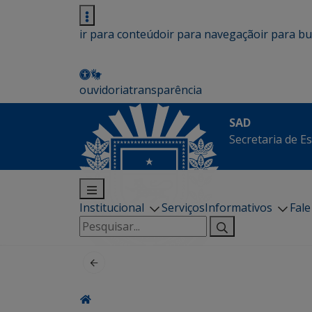
ir para conteúdo
ir para navegação
ir para b
ouvidoria
transparência
SAD
Secretaria de E
Institucional
Serviços
Informativos
Fal
Pesquisar
por: