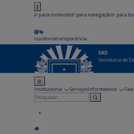
ir para conteúdo
ir para navegação
ir para b
ouvidoria
transparência
SAD
Secretaria de E
Institucional
Serviços
Informativos
Fal
Pesquisar
por: