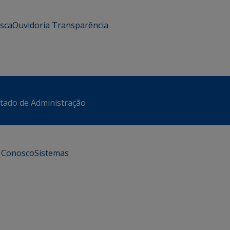
usca
Ouvidoria
Transparência
stado de Administração
e Conosco
Sistemas