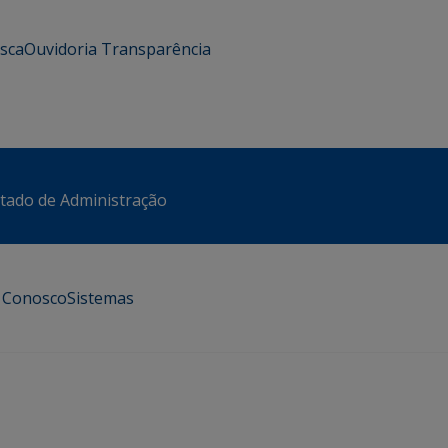
usca
Ouvidoria
Transparência
stado de Administração
e Conosco
Sistemas