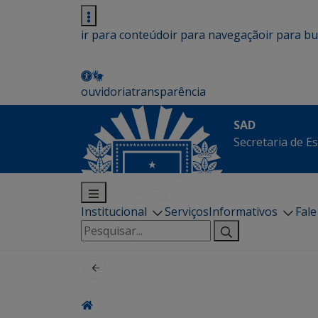
ir para conteúdo
ir para navegação
ir para b
ouvidoria
transparência
SAD
Secretaria de E
Institucional
Serviços
Informativos
Fal
Pesquisar
por: