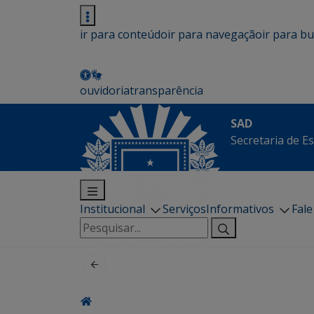
ir para conteúdo
ir para navegação
ir para b
ouvidoria
transparência
SAD
Secretaria de E
Institucional
Serviços
Informativos
Fal
Pesquisar
por: