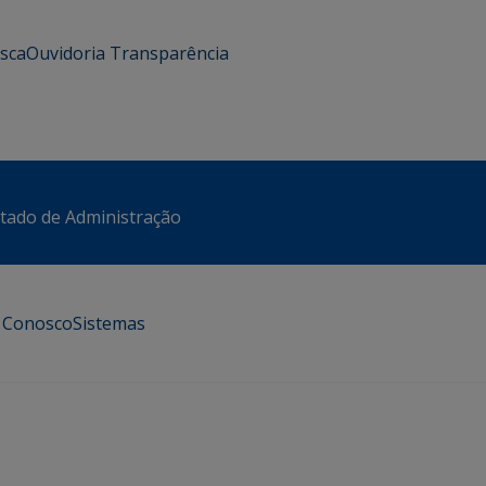
usca
Ouvidoria
Transparência
stado de Administração
e Conosco
Sistemas