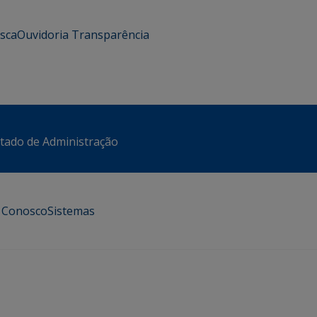
usca
Ouvidoria
Transparência
stado de Administração
e Conosco
Sistemas