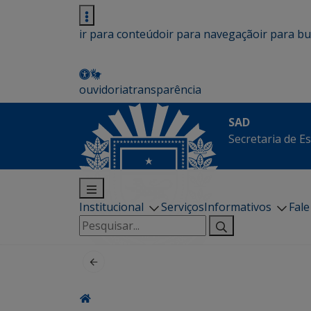
ir para conteúdo
ir para navegação
ir para b
ouvidoria
transparência
SAD
Secretaria de E
Institucional
Serviços
Informativos
Fal
Pesquisar
por: