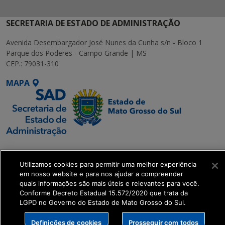
SECRETARIA DE ESTADO DE ADMINISTRAÇÃO
Avenida Desembargador José Nunes da Cunha s/n - Bloco 1
Parque dos Poderes - Campo Grande | MS
CEP.: 79031-310
MAPA
SETDIG | Secretaria-
Executiva de
Utilizamos cookies para permitir uma melhor experiência
Transformação Digital
em nosso website e para nos ajudar a compreender
quais informações são mais úteis e relevantes para você.
Conforme Decreto Estadual 15.572/2020 que trata da
get_footer();
LGPD no Governo do Estado de Mato Grosso do Sul.
Definições de cookies
Prosseguir com todos