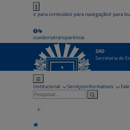
ir para conteúdo
ir para navegação
ir para b
ouvidoria
transparência
SAD
Secretaria de E
Institucional
Serviços
Informativos
Fal
Pesquisar
por: