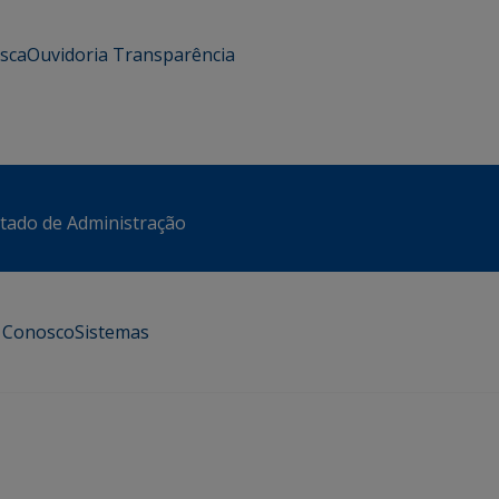
usca
Ouvidoria
Transparência
stado de Administração
e Conosco
Sistemas