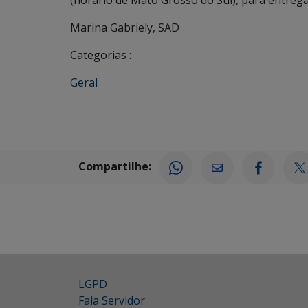
(horário de Mato Grosso do Sul), para entreg
Marina Gabriely, SAD
Categorias :
Geral
Compartilhe:
LGPD
Fala Servidor