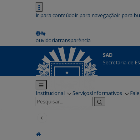
ir para conteúdo
ir para navegação
ir para b
ouvidoria
transparência
SAD
Secretaria de E
Institucional
Serviços
Informativos
Fal
Pesquisar
por: