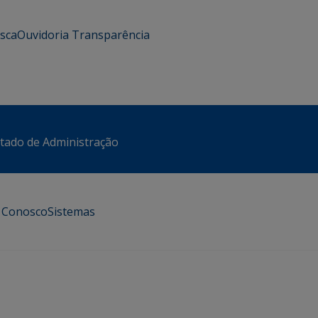
usca
Ouvidoria
Transparência
stado de Administração
e Conosco
Sistemas