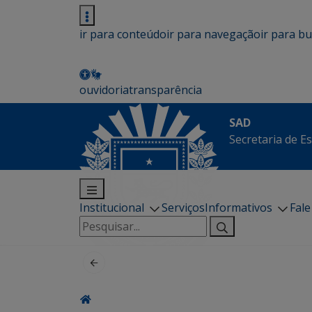
ir para conteúdo
ir para navegação
ir para b
ouvidoria
transparência
SAD
Secretaria de E
Institucional
Serviços
Informativos
Fal
Pesquisar
por: