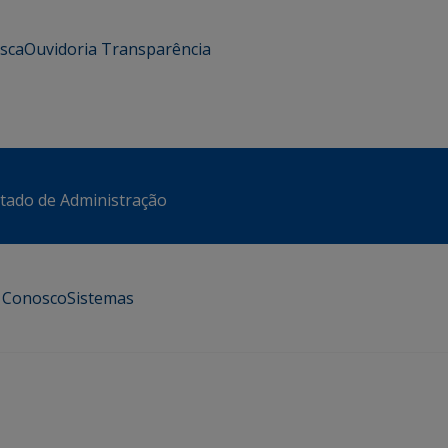
usca
Ouvidoria
Transparência
stado de Administração
e Conosco
Sistemas