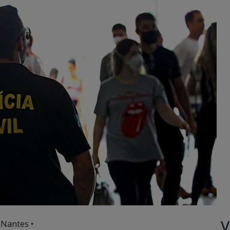
V
 Nantes •