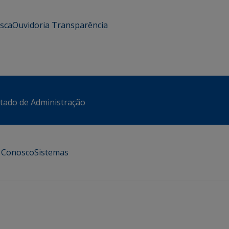
usca
Ouvidoria
Transparência
stado de Administração
e Conosco
Sistemas