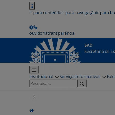
ir para conteúdo
ir para navegação
ir para b
ouvidoria
transparência
SAD
Secretaria de E
Institucional
Serviços
Informativos
Fal
Pesquisar
por: