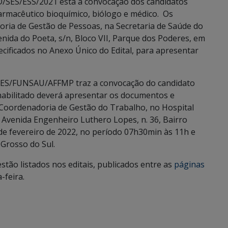
AD/SES/ESS/2021 está a convocação dos candidatos
farmacêutico bioquímico, biólogo e médico. Os
ia de Gestão de Pessoas, na Secretaria de Saúde do
enida do Poeta, s/n, Bloco VII, Parque dos Poderes, em
ificados no Anexo Único do Edital, para apresentar
D/SES/FUNSAU/AFFMP traz a convocação do candidato
 habilitado deverá apresentar os documentos e
 Coordenadoria de Gestão do Trabalho, no Hospital
 Avenida Engenheiro Luthero Lopes, n. 36, Bairro
e fevereiro de 2022, no período 07h30min às 11h e
Grosso do Sul.
ão listados nos editais, publicados entre as
páginas
-feira.