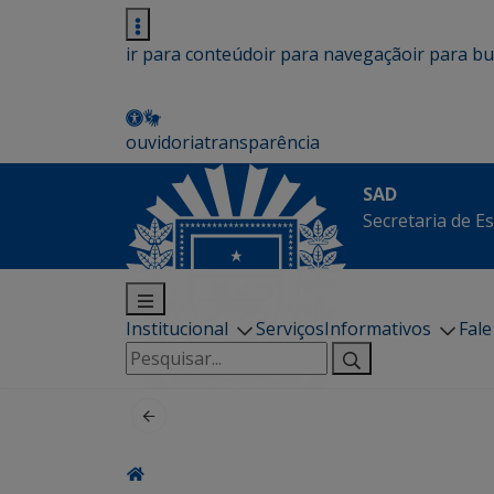
ir para conteúdo
ir para navegação
ir para b
ouvidoria
transparência
SAD
Secretaria de E
Institucional
Serviços
Informativos
Fal
Pesquisar
por: