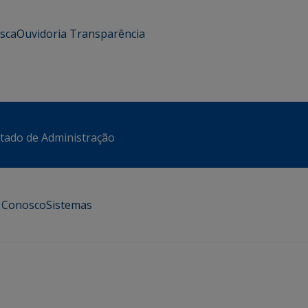
usca
Ouvidoria
Transparência
stado de Administração
e Conosco
Sistemas