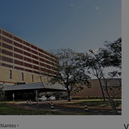
V
 Nantes •