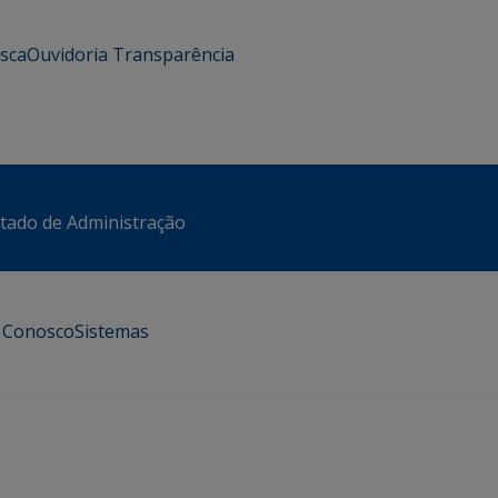
usca
Ouvidoria
Transparência
stado de Administração
e Conosco
Sistemas