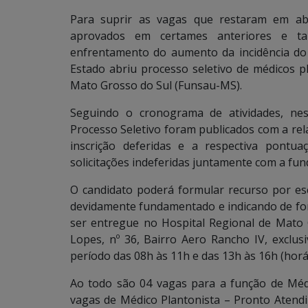
Para suprir as vagas que restaram em abe
aprovados em certames anteriores e t
enfrentamento do aumento da incidência d
Estado abriu processo seletivo de médicos p
Mato Grosso do Sul (Funsau-MS).
Seguindo o cronograma de atividades, nest
Processo Seletivo foram publicados com a rela
inscrição deferidas e a respectiva pontua
solicitações indeferidas juntamente com a fu
O candidato poderá formular recurso por esc
devidamente fundamentado e indicando de form
ser entregue no Hospital Regional de Mato 
Lopes, nº 36, Bairro Aero Rancho IV, exclu
período das 08h às 11h e das 13h às 16h (horá
Ao todo são 04 vagas para a função de Médi
vagas de Médico Plantonista – Pronto Atend