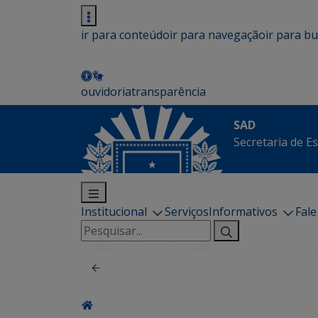
ir para conteúdo
ir para navegação
ir para b
ouvidoria
transparência
SAD
Secretaria de E
Institucional
Serviços
Informativos
Fal
Pesquisar
por: