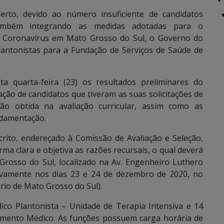
rto, devido ao número insuficiente de candidatos
ambém integrando as medidas adotadas para o
o Coronavírus em Mato Grosso do Sul, o Governo do
lantonistas para a Fundação de Serviços de Saúde de
a quarta-feira (23) os resultados preliminares do
ção de candidatos que tiveram as suas solicitações de
ção obtida na avaliação curricular, assim como as
ndamentação.
rito, endereçado à Comissão de Avaliação e Seleção,
a clara e objetiva as razões recursais, o qual deverá
Grosso do Sul, localizado na Av. Engenheiro Luthero
sivamente nos dias 23 e 24 de dezembro de 2020, no
rio de Mato Grosso do Sul).
co Plantonista – Unidade de Terapia Intensiva e 14
imento Médico. As funções possuem carga horária de