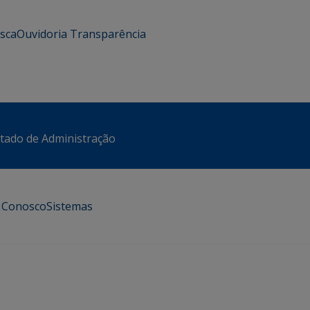
usca
Ouvidoria
Transparência
stado de Administração
e Conosco
Sistemas