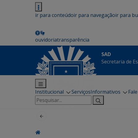
ir para conteúdo
ir para navegação
ir para b
ouvidoria
transparência
SAD
Secretaria de E
Institucional
Serviços
Informativos
Fal
Pesquisar
por: