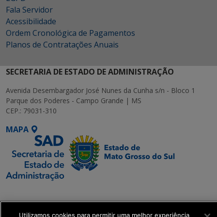
Fala Servidor
Acessibilidade
Ordem Cronológica de Pagamentos
Planos de Contratações Anuais
SECRETARIA DE ESTADO DE ADMINISTRAÇÃO
Avenida Desembargador José Nunes da Cunha s/n - Bloco 1
Parque dos Poderes - Campo Grande | MS
CEP.: 79031-310
MAPA
SETDIG | Secretaria-
Executiva de
Transformação Digital
Utilizamos cookies para permitir uma melhor experiência