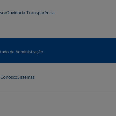
usca
Ouvidoria
Transparência
stado de Administração
e Conosco
Sistemas