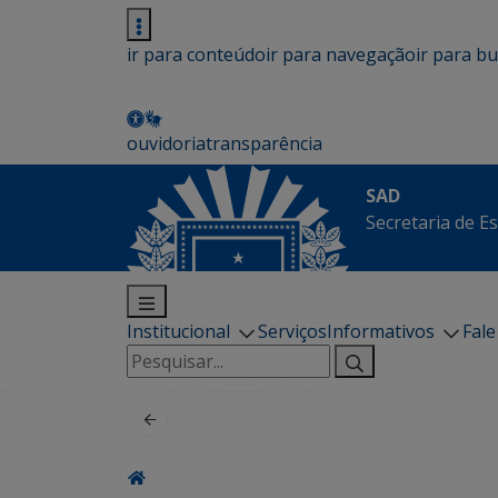
ir para conteúdo
ir para navegação
ir para b
ouvidoria
transparência
SAD
Secretaria de E
Institucional
Serviços
Informativos
Fal
Pesquisar
por: