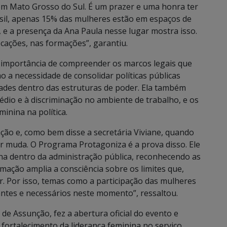
 em Mato Grosso do Sul. É um prazer e uma honra ter
asil, apenas 15% das mulheres estão em espaços de
e a presença da Ana Paula nesse lugar mostra isso.
ocações, nas formações”, garantiu.
a importância de compreender os marcos legais que
 a necessidade de consolidar políticas públicas
ades dentro das estruturas de poder. Ela também
io e à discriminação no ambiente de trabalho, e os
inina na política.
ção e, como bem disse a secretária Viviane, quando
ar muda. O Programa Protagoniza é a prova disso. Ele
ina dentro da administração pública, reconhecendo as
mação amplia a consciência sobre os limites que,
r. Por isso, temas como a participação das mulheres
antes e necessários neste momento”, ressaltou.
de Assunção, fez a abertura oficial do evento e
fortalecimento da liderança feminina no serviço