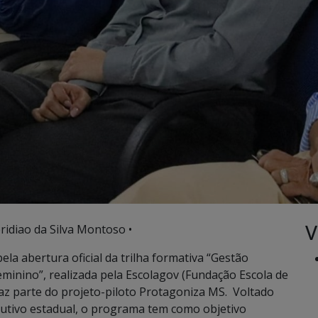
V
ridiao da Silva Montoso •
la abertura oficial da trilha formativa “Gestão
minino”, realizada pela Escolagov (Fundação Escola de
az parte do projeto-piloto Protagoniza MS. Voltado
cutivo estadual, o programa tem como objetivo