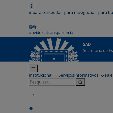
ir para conteúdo
ir para navegação
ir para b
ouvidoria
transparência
SAD
Secretaria de E
Institucional
Serviços
Informativos
Fal
Pesquisar
por: