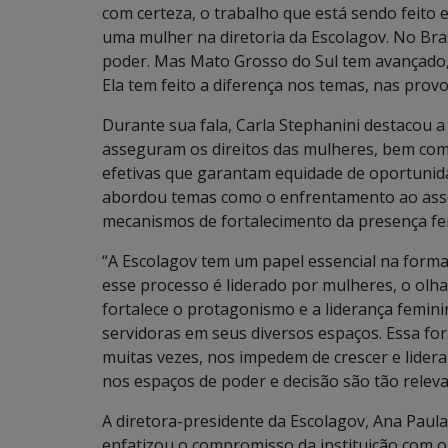
com certeza, o trabalho que está sendo feito
uma mulher na diretoria da Escolagov. No Br
poder. Mas Mato Grosso do Sul tem avançado, 
Ela tem feito a diferença nos temas, nas prov
Durante sua fala, Carla Stephanini destacou 
asseguram os direitos das mulheres, bem como
efetivas que garantam equidade de oportunid
abordou temas como o enfrentamento ao asséd
mecanismos de fortalecimento da presença fem
“A Escolagov tem um papel essencial na forma
esse processo é liderado por mulheres, o olh
fortalece o protagonismo e a liderança femin
servidoras em seus diversos espaços. Essa for
muitas vezes, nos impedem de crescer e lidera
nos espaços de poder e decisão são tão relev
A diretora-presidente da Escolagov, Ana Paula 
enfatizou o compromisso da instituição com o 