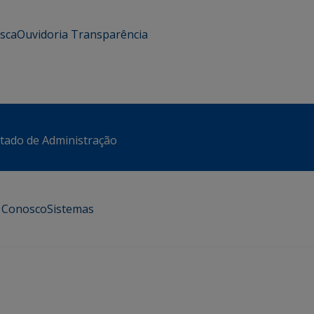
usca
Ouvidoria
Transparência
stado de Administração
e Conosco
Sistemas