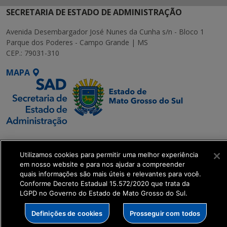
SECRETARIA DE ESTADO DE ADMINISTRAÇÃO
Avenida Desembargador José Nunes da Cunha s/n - Bloco 1
Parque dos Poderes - Campo Grande | MS
CEP.: 79031-310
MAPA
SETDIG | Secretaria-
Executiva de
Utilizamos cookies para permitir uma melhor experiência
Transformação Digital
em nosso website e para nos ajudar a compreender
quais informações são mais úteis e relevantes para você.
Conforme Decreto Estadual 15.572/2020 que trata da
get_footer();
LGPD no Governo do Estado de Mato Grosso do Sul.
Definições de cookies
Prosseguir com todos