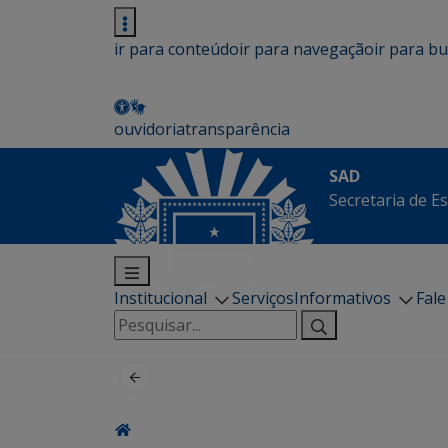
ir para conteúdo
ir para navegação
ir para b
ouvidoria
transparência
SAD
Secretaria de E
Institucional
Serviços
Informativos
Fal
Pesquisar
por: