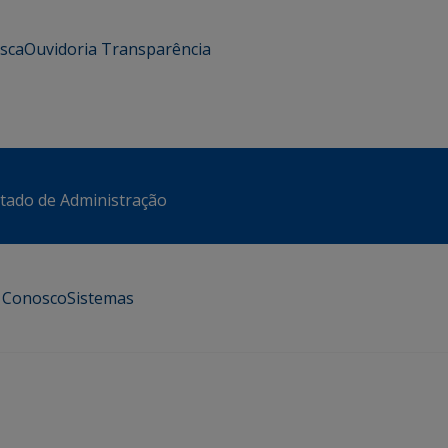
usca
Ouvidoria
Transparência
stado de Administração
e Conosco
Sistemas