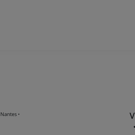
V
 Nantes •