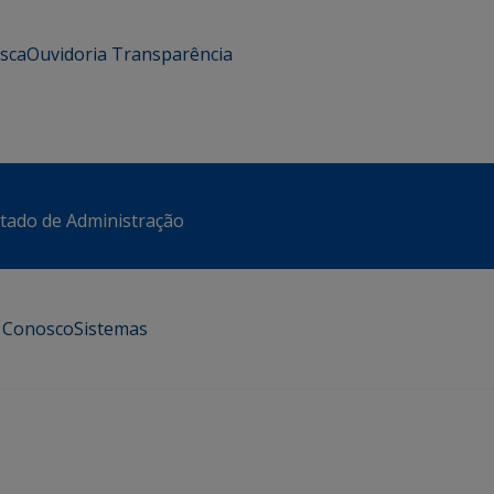
usca
Ouvidoria
Transparência
stado de Administração
e Conosco
Sistemas