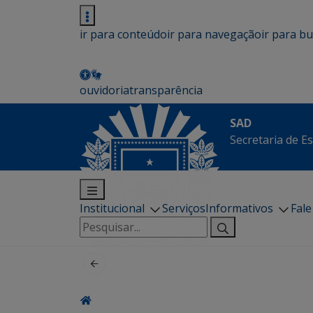
ir para conteúdo
ir para navegação
ir para b
ouvidoria
transparência
SAD
Secretaria de E
Institucional
Serviços
Informativos
Fal
Pesquisar
por: