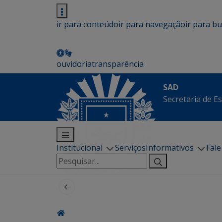
ir para conteúdo
ir para navegação
ir para b
ouvidoria
transparência
SAD
Secretaria de E
Institucional
Serviços
Informativos
Fal
Pesquisar
por: