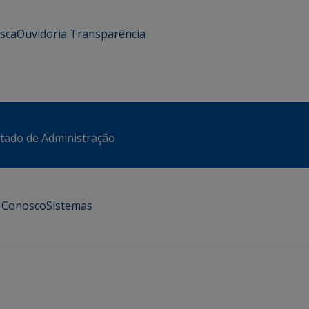
usca
Ouvidoria
Transparência
stado de Administração
e Conosco
Sistemas