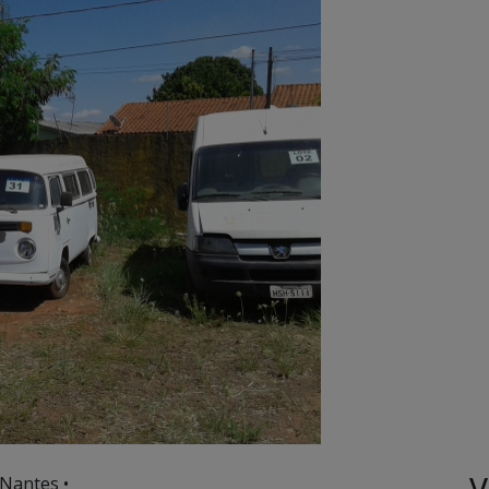
V
 Nantes •