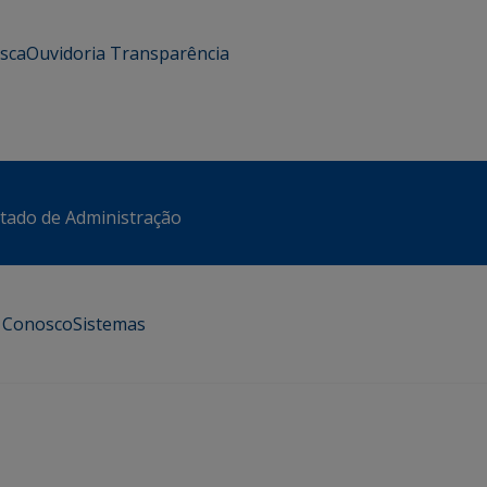
usca
Ouvidoria
Transparência
stado de Administração
e Conosco
Sistemas