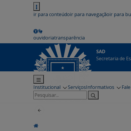
ir para conteúdo
ir para navegação
ir para b
ouvidoria
transparência
SAD
Secretaria de E
Institucional
Serviços
Informativos
Fal
Pesquisar
por: