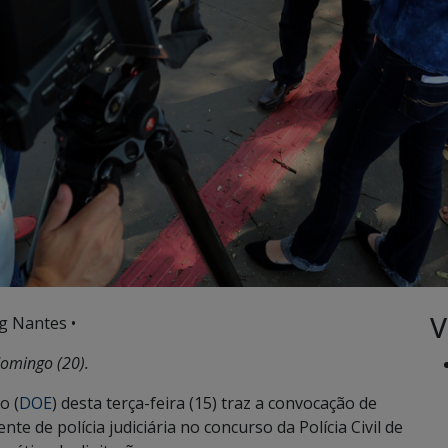
V
g Nantes •
domingo (20).
o (
DOE
) desta terça-feira (15) traz a convocação de
e de polícia judiciária no concurso da Polícia Civil de