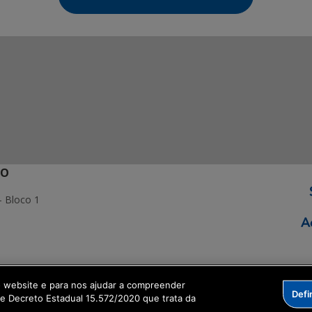
ÃO
- Bloco 1
ormação Digital
o website e para nos ajudar a compreender
Defi
me Decreto Estadual 15.572/2020 que trata da