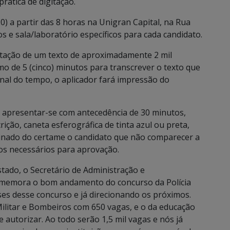
rática de digitação.
) a partir das 8 horas na Unigran Capital, na Rua
ios e sala/laboratório específicos para cada candidato.
gitação de um texto de aproximadamente 2 mil
o de 5 (cinco) minutos para transcrever o texto que
inal do tempo, o aplicador fará impressão do
o apresentar-se com antecedência de 30 minutos,
rição, caneta esferográfica de tinta azul ou preta,
minado do certame o candidato que não comparecer a
ios necessários para aprovação.
ado, o Secretário de Administração e
comemora o bom andamento do concurso da Polícia
ses desse concurso e já direcionando os próximos.
Militar e Bombeiros com 650 vagas, e o da educação
autorizar. Ao todo serão 1,5 mil vagas e nós já