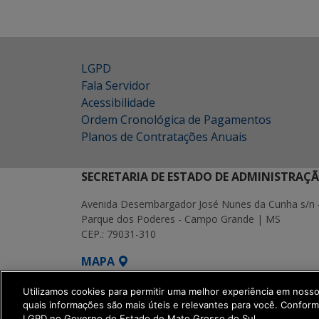
LGPD
Fala Servidor
Acessibilidade
Ordem Cronológica de Pagamentos
Planos de Contratações Anuais
SECRETARIA DE ESTADO DE ADMINISTRAÇ
Avenida Desembargador José Nunes da Cunha s/n 
Parque dos Poderes - Campo Grande | MS
CEP.: 79031-310
MAPA
SETDIG | Secretaria-Executiva de Transf
Utilizamos cookies para permitir uma melhor experiência em noss
quais informações são mais úteis e relevantes para você. Confor
LGPD no Governo do Estado de Mato Grosso do Sul.