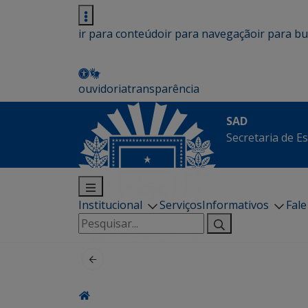
ir para conteúdo
ir para navegação
ir para b
ouvidoria
transparência
SAD
Secretaria de E
Institucional
Serviços
Informativos
Fal
Pesquisar
por: