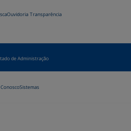
usca
Ouvidoria
Transparência
stado de Administração
e Conosco
Sistemas