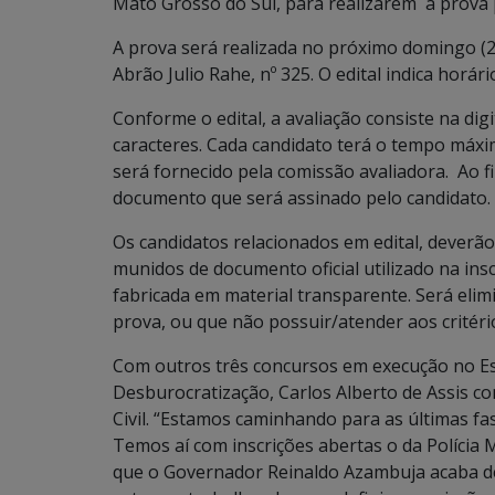
Mato Grosso do Sul, para realizarem a prova p
A prova será realizada no próximo domingo (20
Abrão Julio Rahe, nº 325. O edital indica horár
Conforme o edital, a avaliação consiste na di
caracteres. Cada candidato terá o tempo máxim
será fornecido pela comissão avaliadora. Ao f
documento que será assinado pelo candidato.
Os candidatos relacionados em edital, deverã
munidos de documento oficial utilizado na insc
fabricada em material transparente. Será eli
prova, ou que não possuir/atender aos critér
Com outros três concursos em execução no Est
Desburocratização, Carlos Alberto de Assis 
Civil. “Estamos caminhando para as últimas fa
Temos aí com inscrições abertas o da Polícia 
que o Governador Reinaldo Azambuja acaba de 