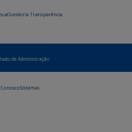
usca
Ouvidoria
Transparência
stado de Administração
e Conosco
Sistemas