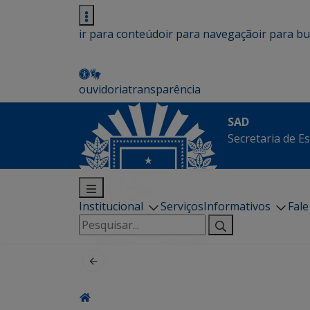
ir para conteúdo
ir para navegação
ir para b
ouvidoria
transparência
SAD
Secretaria de E
Institucional
Serviços
Informativos
Fal
Pesquisar
por: