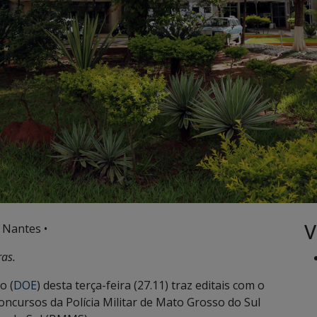
V
 Nantes •
ras.
o (
DOE
) desta terça-feira (27.11) traz editais com o
ncursos da Polícia Militar de Mato Grosso do Sul