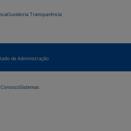
usca
Ouvidoria
Transparência
stado de Administração
e Conosco
Sistemas