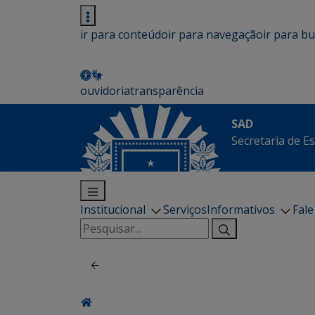
ir para conteúdo
ir para navegação
ir para b
ouvidoria
transparência
SAD
Secretaria de E
Institucional
Serviços
Informativos
Fal
Pesquisar
por: