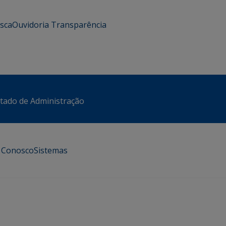
usca
Ouvidoria
Transparência
stado de Administração
e Conosco
Sistemas