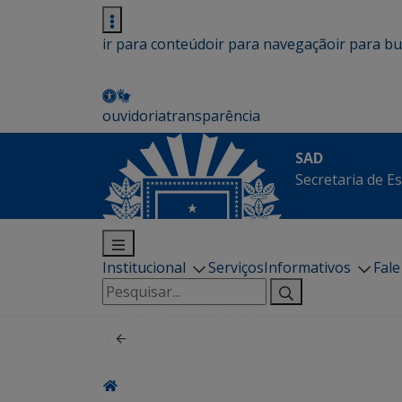
ir para conteúdo
ir para navegação
ir para b
ouvidoria
transparência
SAD
Secretaria de E
Institucional
Serviços
Informativos
Fal
Pesquisar
por: