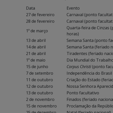
Data
Evento
27 de fevereiro
Carnaval (ponto facultat
28 de fevereiro
Carnaval (ponto facultat
Quarta-feira de Cinzas (
1º de março
horas)
13 de abril
Semana Santa (ponto fac
14 de abril
Semana Santa (feriado n
21 de abril
Tiradentes (feriado naci
1º de maio
Dia Mundial do Trabalho 
15 de junho
Corpus Christi
(ponto facu
7 de setembro
Independência do Brasil 
11 de outubro
Criação do Estado (feria
12 de outubro
Nossa Senhora Aparecida
13 de outubro
Ponto facultativo
2 de novembro
Finados (feriado naciona
15 de novembro
Proclamação da Repúblic
25 de dezembro
Natal (feriado nacional)