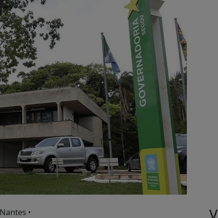
V
 Nantes •