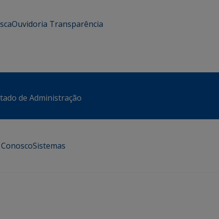
usca
Ouvidoria
Transparência
stado de Administração
e Conosco
Sistemas