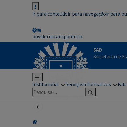
ir para conteúdo
ir para navegação
ir para b
ouvidoria
transparência
SAD
Secretaria de E
Institucional
Serviços
Informativos
Fal
Pesquisar
por: