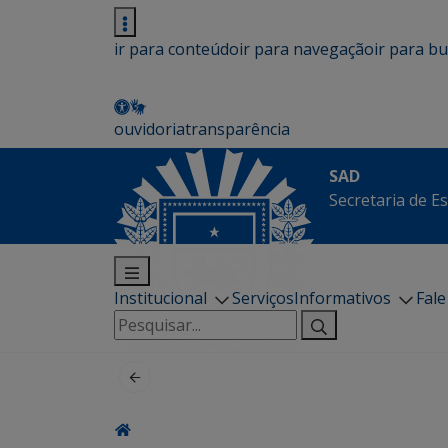
ir para conteúdo
ir para navegação
ir para b
ouvidoria
transparência
SAD
Secretaria de E
Institucional
Serviços
Informativos
Fal
Pesquisar
por: