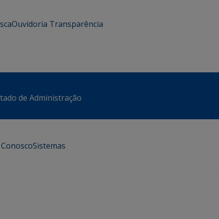
usca
Ouvidoria
Transparência
stado de Administração
e Conosco
Sistemas