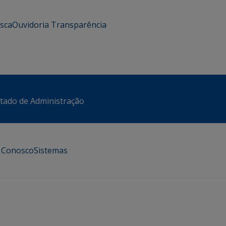
usca
Ouvidoria
Transparência
stado de Administração
e Conosco
Sistemas