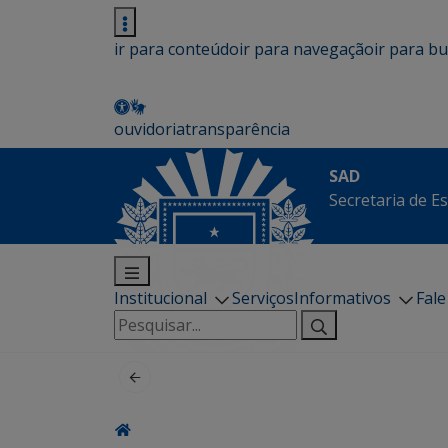
ir para conteúdo
ir para navegação
ir para b
ouvidoria
transparência
SAD
Secretaria de E
Institucional
Serviços
Informativos
Fal
Pesquisar
por: