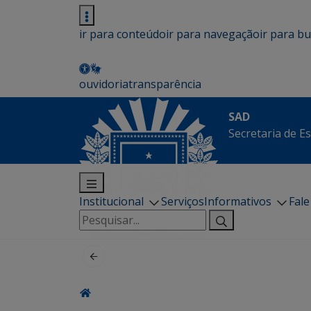
ir para conteúdo
ir para navegação
ir para b
ouvidoria
transparência
SAD
Secretaria de E
Institucional
Serviços
Informativos
Fal
Pesquisar
por: