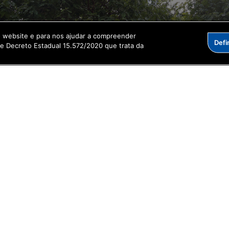
o website e para nos ajudar a compreender
Defi
me Decreto Estadual 15.572/2020 que trata da