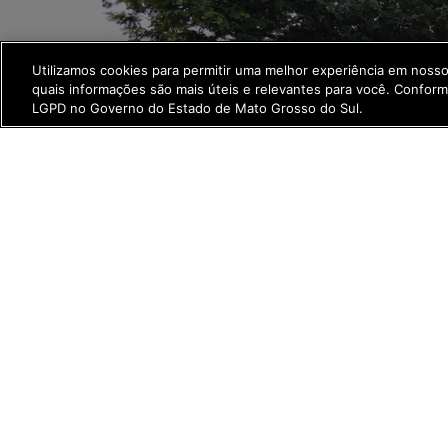
Utilizamos cookies para permitir uma melhor experiência em noss
quais informações são mais úteis e relevantes para você. Confor
LGPD no Governo do Estado de Mato Grosso do Sul.