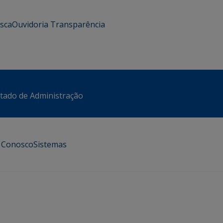
usca
Ouvidoria
Transparência
stado de Administração
e Conosco
Sistemas