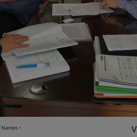
V
 Nantes •