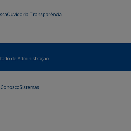
usca
Ouvidoria
Transparência
stado de Administração
e Conosco
Sistemas