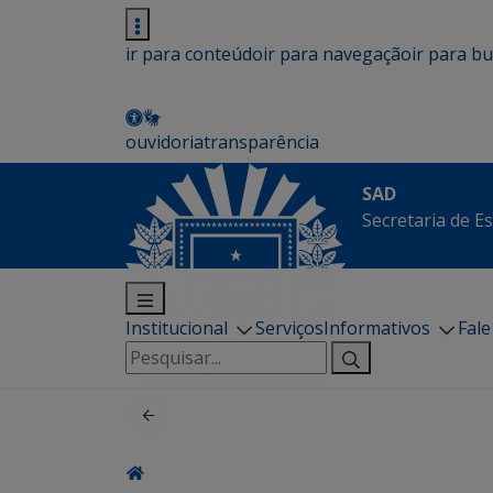
ir para conteúdo
ir para navegação
ir para b
ouvidoria
transparência
SAD
Secretaria de E
Institucional
Serviços
Informativos
Fal
Pesquisar
por: